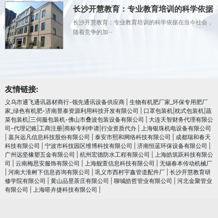
长沙开慧教育：专业教育培训的科学依据
长沙开慧教育：专业教育培训的科学依据在当今社会，
随着竞争的加···
友情链接:
义乌市通飞通讯器材商行-领先通讯设备供应商
|
生物有机肥厂家_环保专用肥厂
家_绿色有机肥-济南昱泰资源利用科技开发有限公司
|
口罩包装机|枕式包装机|蔬
菜包装机|三伺服包装机-佛山市叠波包装设备有限公司
|
大连天智财务代理有限公
司-代理记账|工商注册|商标专利申请|行业资质代办
|
上海银珠机电设备有限公司
|
嘉兴远凡信息科技股份有限公司
|
泰安市熙和网络科技有限公司
|
成都瑞和春天
科技有限公司
|
宁波市科技园区维博科技有限公司
|
济南恒蓝环保设备有限公司
|
广州远坚橡塑五金有限公司
|
杭州宏德防水工程有限公司
|
上海皓筑跃科技有限公
司
|
云南梅思安服饰有限公司
|
上海舰萱信息科技有限公司
|
无锡春本传动机械厂
|
河南大淮树下信息咨询有限公司
|
巩义市西村宇鑫管道配件厂
|
长沙开慧教育研
修学院有限公司
|
黄山品昱茶庄有限公司
|
聊城皓哲管业有限公司
|
河北金聚管业
有限公司
|
上海嗒卉捷科技有限公司
|