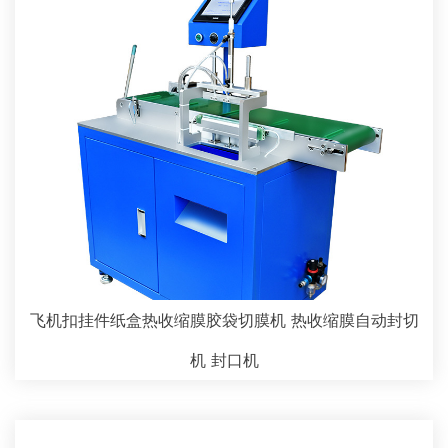
飞机扣挂件纸盒热收缩膜胶袋切膜机 热收缩膜自动封切
机 封口机