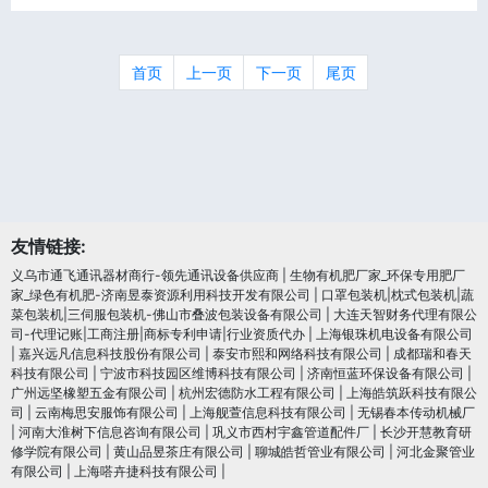
首页
上一页
下一页
尾页
友情链接:
义乌市通飞通讯器材商行-领先通讯设备供应商
|
生物有机肥厂家_环保专用肥厂
家_绿色有机肥-济南昱泰资源利用科技开发有限公司
|
口罩包装机|枕式包装机|蔬
菜包装机|三伺服包装机-佛山市叠波包装设备有限公司
|
大连天智财务代理有限公
司-代理记账|工商注册|商标专利申请|行业资质代办
|
上海银珠机电设备有限公司
|
嘉兴远凡信息科技股份有限公司
|
泰安市熙和网络科技有限公司
|
成都瑞和春天
科技有限公司
|
宁波市科技园区维博科技有限公司
|
济南恒蓝环保设备有限公司
|
广州远坚橡塑五金有限公司
|
杭州宏德防水工程有限公司
|
上海皓筑跃科技有限公
司
|
云南梅思安服饰有限公司
|
上海舰萱信息科技有限公司
|
无锡春本传动机械厂
|
河南大淮树下信息咨询有限公司
|
巩义市西村宇鑫管道配件厂
|
长沙开慧教育研
修学院有限公司
|
黄山品昱茶庄有限公司
|
聊城皓哲管业有限公司
|
河北金聚管业
有限公司
|
上海嗒卉捷科技有限公司
|