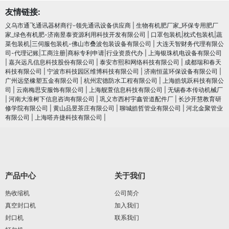
友情链接:
义乌市通飞通讯器材商行-领先通讯设备供应商
|
生物有机肥厂家_环保专用肥厂
家_绿色有机肥-济南昱泰资源利用科技开发有限公司
|
口罩包装机|枕式包装机|蔬
菜包装机|三伺服包装机-佛山市叠波包装设备有限公司
|
大连天智财务代理有限公
司-代理记账|工商注册|商标专利申请|行业资质代办
|
上海银珠机电设备有限公司
|
嘉兴远凡信息科技股份有限公司
|
泰安市熙和网络科技有限公司
|
成都瑞和春天
科技有限公司
|
宁波市科技园区维博科技有限公司
|
济南恒蓝环保设备有限公司
|
广州远坚橡塑五金有限公司
|
杭州宏德防水工程有限公司
|
上海皓筑跃科技有限公
司
|
云南梅思安服饰有限公司
|
上海舰萱信息科技有限公司
|
无锡春本传动机械厂
|
河南大淮树下信息咨询有限公司
|
巩义市西村宇鑫管道配件厂
|
长沙开慧教育研
修学院有限公司
|
黄山品昱茶庄有限公司
|
聊城皓哲管业有限公司
|
河北金聚管业
有限公司
|
上海嗒卉捷科技有限公司
|
产品中心
关于我们
热收缩机
公司简介
真空封口机
加入我们
封口机
联系我们