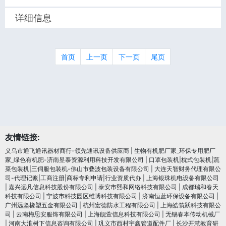
详细信息
首页
上一页
下一页
尾页
友情链接:
义乌市通飞通讯器材商行-领先通讯设备供应商
|
生物有机肥厂家_环保专用肥厂
家_绿色有机肥-济南昱泰资源利用科技开发有限公司
|
口罩包装机|枕式包装机|蔬
菜包装机|三伺服包装机-佛山市叠波包装设备有限公司
|
大连天智财务代理有限公
司-代理记账|工商注册|商标专利申请|行业资质代办
|
上海银珠机电设备有限公司
|
嘉兴远凡信息科技股份有限公司
|
泰安市熙和网络科技有限公司
|
成都瑞和春天
科技有限公司
|
宁波市科技园区维博科技有限公司
|
济南恒蓝环保设备有限公司
|
广州远坚橡塑五金有限公司
|
杭州宏德防水工程有限公司
|
上海皓筑跃科技有限公
司
|
云南梅思安服饰有限公司
|
上海舰萱信息科技有限公司
|
无锡春本传动机械厂
|
河南大淮树下信息咨询有限公司
|
巩义市西村宇鑫管道配件厂
|
长沙开慧教育研