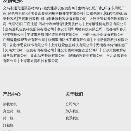
友情链接:
义乌市通飞通讯器材商行-领先通讯设备供应商
|
生物有机肥厂家_环保专用肥厂
家_绿色有机肥-济南昱泰资源利用科技开发有限公司
|
口罩包装机|枕式包装机|蔬
菜包装机|三伺服包装机-佛山市叠波包装设备有限公司
|
大连天智财务代理有限公
司-代理记账|工商注册|商标专利申请|行业资质代办
|
上海银珠机电设备有限公司
|
嘉兴远凡信息科技股份有限公司
|
泰安市熙和网络科技有限公司
|
成都瑞和春天
科技有限公司
|
宁波市科技园区维博科技有限公司
|
济南恒蓝环保设备有限公司
|
广州远坚橡塑五金有限公司
|
杭州宏德防水工程有限公司
|
上海皓筑跃科技有限公
司
|
云南梅思安服饰有限公司
|
上海舰萱信息科技有限公司
|
无锡春本传动机械厂
|
河南大淮树下信息咨询有限公司
|
巩义市西村宇鑫管道配件厂
|
长沙开慧教育研
修学院有限公司
|
黄山品昱茶庄有限公司
|
聊城皓哲管业有限公司
|
河北金聚管业
有限公司
|
上海嗒卉捷科技有限公司
|
产品中心
关于我们
热收缩机
公司简介
真空封口机
加入我们
封口机
联系我们
打包机