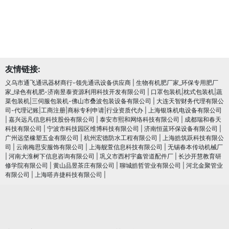
友情链接:
义乌市通飞通讯器材商行-领先通讯设备供应商
|
生物有机肥厂家_环保专用肥厂
家_绿色有机肥-济南昱泰资源利用科技开发有限公司
|
口罩包装机|枕式包装机|蔬
菜包装机|三伺服包装机-佛山市叠波包装设备有限公司
|
大连天智财务代理有限公
司-代理记账|工商注册|商标专利申请|行业资质代办
|
上海银珠机电设备有限公司
|
嘉兴远凡信息科技股份有限公司
|
泰安市熙和网络科技有限公司
|
成都瑞和春天
科技有限公司
|
宁波市科技园区维博科技有限公司
|
济南恒蓝环保设备有限公司
|
广州远坚橡塑五金有限公司
|
杭州宏德防水工程有限公司
|
上海皓筑跃科技有限公
司
|
云南梅思安服饰有限公司
|
上海舰萱信息科技有限公司
|
无锡春本传动机械厂
|
河南大淮树下信息咨询有限公司
|
巩义市西村宇鑫管道配件厂
|
长沙开慧教育研
修学院有限公司
|
黄山品昱茶庄有限公司
|
聊城皓哲管业有限公司
|
河北金聚管业
有限公司
|
上海嗒卉捷科技有限公司
|