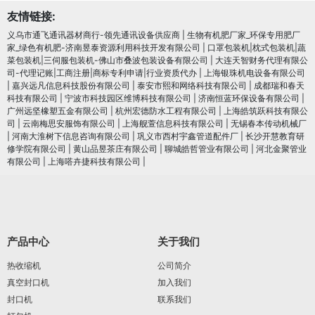
友情链接:
义乌市通飞通讯器材商行-领先通讯设备供应商
|
生物有机肥厂家_环保专用肥厂
家_绿色有机肥-济南昱泰资源利用科技开发有限公司
|
口罩包装机|枕式包装机|蔬
菜包装机|三伺服包装机-佛山市叠波包装设备有限公司
|
大连天智财务代理有限公
司-代理记账|工商注册|商标专利申请|行业资质代办
|
上海银珠机电设备有限公司
|
嘉兴远凡信息科技股份有限公司
|
泰安市熙和网络科技有限公司
|
成都瑞和春天
科技有限公司
|
宁波市科技园区维博科技有限公司
|
济南恒蓝环保设备有限公司
|
广州远坚橡塑五金有限公司
|
杭州宏德防水工程有限公司
|
上海皓筑跃科技有限公
司
|
云南梅思安服饰有限公司
|
上海舰萱信息科技有限公司
|
无锡春本传动机械厂
|
河南大淮树下信息咨询有限公司
|
巩义市西村宇鑫管道配件厂
|
长沙开慧教育研
修学院有限公司
|
黄山品昱茶庄有限公司
|
聊城皓哲管业有限公司
|
河北金聚管业
有限公司
|
上海嗒卉捷科技有限公司
|
产品中心
关于我们
热收缩机
公司简介
真空封口机
加入我们
封口机
联系我们