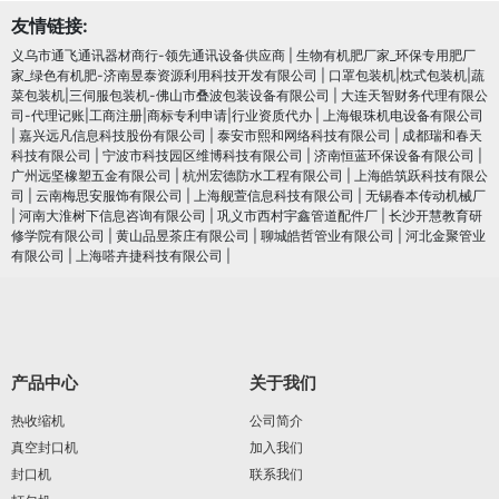
友情链接:
义乌市通飞通讯器材商行-领先通讯设备供应商
|
生物有机肥厂家_环保专用肥厂
家_绿色有机肥-济南昱泰资源利用科技开发有限公司
|
口罩包装机|枕式包装机|蔬
菜包装机|三伺服包装机-佛山市叠波包装设备有限公司
|
大连天智财务代理有限公
司-代理记账|工商注册|商标专利申请|行业资质代办
|
上海银珠机电设备有限公司
|
嘉兴远凡信息科技股份有限公司
|
泰安市熙和网络科技有限公司
|
成都瑞和春天
科技有限公司
|
宁波市科技园区维博科技有限公司
|
济南恒蓝环保设备有限公司
|
广州远坚橡塑五金有限公司
|
杭州宏德防水工程有限公司
|
上海皓筑跃科技有限公
司
|
云南梅思安服饰有限公司
|
上海舰萱信息科技有限公司
|
无锡春本传动机械厂
|
河南大淮树下信息咨询有限公司
|
巩义市西村宇鑫管道配件厂
|
长沙开慧教育研
修学院有限公司
|
黄山品昱茶庄有限公司
|
聊城皓哲管业有限公司
|
河北金聚管业
有限公司
|
上海嗒卉捷科技有限公司
|
产品中心
关于我们
热收缩机
公司简介
真空封口机
加入我们
封口机
联系我们