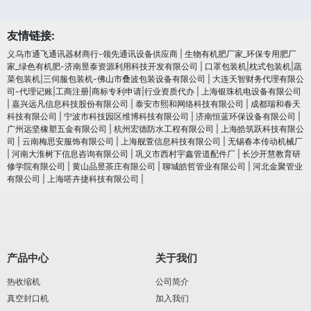
友情链接:
义乌市通飞通讯器材商行-领先通讯设备供应商
|
生物有机肥厂家_环保专用肥厂
家_绿色有机肥-济南昱泰资源利用科技开发有限公司
|
口罩包装机|枕式包装机|蔬
菜包装机|三伺服包装机-佛山市叠波包装设备有限公司
|
大连天智财务代理有限公
司-代理记账|工商注册|商标专利申请|行业资质代办
|
上海银珠机电设备有限公司
|
嘉兴远凡信息科技股份有限公司
|
泰安市熙和网络科技有限公司
|
成都瑞和春天
科技有限公司
|
宁波市科技园区维博科技有限公司
|
济南恒蓝环保设备有限公司
|
广州远坚橡塑五金有限公司
|
杭州宏德防水工程有限公司
|
上海皓筑跃科技有限公
司
|
云南梅思安服饰有限公司
|
上海舰萱信息科技有限公司
|
无锡春本传动机械厂
|
河南大淮树下信息咨询有限公司
|
巩义市西村宇鑫管道配件厂
|
长沙开慧教育研
修学院有限公司
|
黄山品昱茶庄有限公司
|
聊城皓哲管业有限公司
|
河北金聚管业
有限公司
|
上海嗒卉捷科技有限公司
|
产品中心
关于我们
热收缩机
公司简介
真空封口机
加入我们