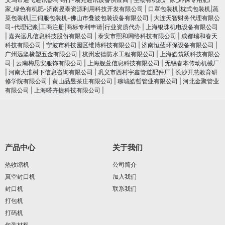
家_绿色有机肥-济南昱泰资源利用科技开发有限公司
|
口罩包装机|枕式包装机|蔬
菜包装机|三伺服包装机-佛山市叠波包装设备有限公司
|
大连天智财务代理有限公
司-代理记账|工商注册|商标专利申请|行业资质代办
|
上海银珠机电设备有限公司
|
嘉兴远凡信息科技股份有限公司
|
泰安市熙和网络科技有限公司
|
成都瑞和春天
科技有限公司
|
宁波市科技园区维博科技有限公司
|
济南恒蓝环保设备有限公司
|
广州远坚橡塑五金有限公司
|
杭州宏德防水工程有限公司
|
上海皓筑跃科技有限公
司
|
云南梅思安服饰有限公司
|
上海舰萱信息科技有限公司
|
无锡春本传动机械厂
|
河南大淮树下信息咨询有限公司
|
巩义市西村宇鑫管道配件厂
|
长沙开慧教育研
修学院有限公司
|
黄山品昱茶庄有限公司
|
聊城皓哲管业有限公司
|
河北金聚管业
有限公司
|
上海嗒卉捷科技有限公司
|
产品中心
关于我们
热收缩机
公司简介
真空封口机
加入我们
封口机
联系我们
打包机
打码机
包装材料