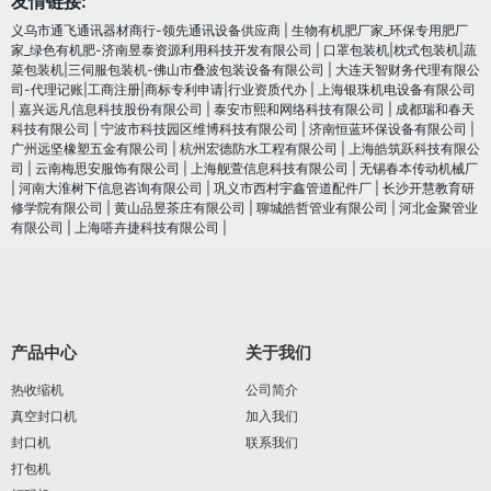
友情链接:
义乌市通飞通讯器材商行-领先通讯设备供应商
|
生物有机肥厂家_环保专用肥厂
家_绿色有机肥-济南昱泰资源利用科技开发有限公司
|
口罩包装机|枕式包装机|蔬
菜包装机|三伺服包装机-佛山市叠波包装设备有限公司
|
大连天智财务代理有限公
司-代理记账|工商注册|商标专利申请|行业资质代办
|
上海银珠机电设备有限公司
|
嘉兴远凡信息科技股份有限公司
|
泰安市熙和网络科技有限公司
|
成都瑞和春天
科技有限公司
|
宁波市科技园区维博科技有限公司
|
济南恒蓝环保设备有限公司
|
广州远坚橡塑五金有限公司
|
杭州宏德防水工程有限公司
|
上海皓筑跃科技有限公
司
|
云南梅思安服饰有限公司
|
上海舰萱信息科技有限公司
|
无锡春本传动机械厂
|
河南大淮树下信息咨询有限公司
|
巩义市西村宇鑫管道配件厂
|
长沙开慧教育研
修学院有限公司
|
黄山品昱茶庄有限公司
|
聊城皓哲管业有限公司
|
河北金聚管业
有限公司
|
上海嗒卉捷科技有限公司
|
产品中心
关于我们
热收缩机
公司简介
真空封口机
加入我们
封口机
联系我们
打包机