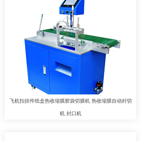
飞机扣挂件纸盒热收缩膜胶袋切膜机 热收缩膜自动封切
机 封口机