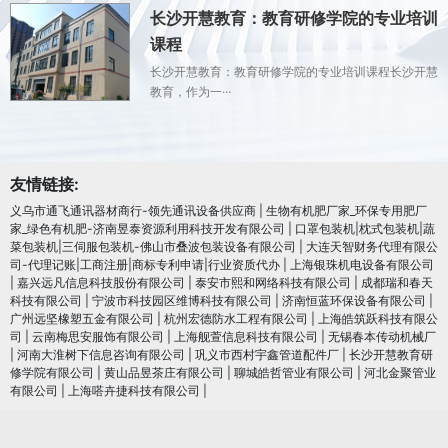
长沙开慧教育：教育研修学院的专业培训
课程
长沙开慧教育：教育研修学院的专业培训课程长沙开慧
教育，作为一···
友情链接:
义乌市通飞通讯器材商行-领先通讯设备供应商
|
生物有机肥厂家_环保专用肥厂
家_绿色有机肥-济南昱泰资源利用科技开发有限公司
|
口罩包装机|枕式包装机|蔬
菜包装机|三伺服包装机-佛山市叠波包装设备有限公司
|
大连天智财务代理有限公
司-代理记账|工商注册|商标专利申请|行业资质代办
|
上海银珠机电设备有限公司
|
嘉兴远凡信息科技股份有限公司
|
泰安市熙和网络科技有限公司
|
成都瑞和春天
科技有限公司
|
宁波市科技园区维博科技有限公司
|
济南恒蓝环保设备有限公司
|
广州远坚橡塑五金有限公司
|
杭州宏德防水工程有限公司
|
上海皓筑跃科技有限公
司
|
云南梅思安服饰有限公司
|
上海舰萱信息科技有限公司
|
无锡春本传动机械厂
|
河南大淮树下信息咨询有限公司
|
巩义市西村宇鑫管道配件厂
|
长沙开慧教育研
修学院有限公司
|
黄山品昱茶庄有限公司
|
聊城皓哲管业有限公司
|
河北金聚管业
有限公司
|
上海嗒卉捷科技有限公司
|