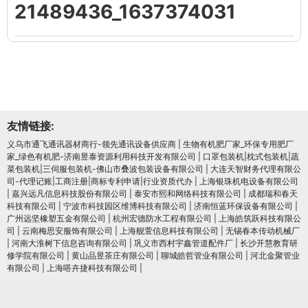
21489436_1637374031
友情链接:
义乌市通飞通讯器材商行-领先通讯设备供应商
|
生物有机肥厂家_环保专用肥厂
家_绿色有机肥-济南昱泰资源利用科技开发有限公司
|
口罩包装机|枕式包装机|蔬
菜包装机|三伺服包装机-佛山市叠波包装设备有限公司
|
大连天智财务代理有限公
司-代理记账|工商注册|商标专利申请|行业资质代办
|
上海银珠机电设备有限公司
|
嘉兴远凡信息科技股份有限公司
|
泰安市熙和网络科技有限公司
|
成都瑞和春天
科技有限公司
|
宁波市科技园区维博科技有限公司
|
济南恒蓝环保设备有限公司
|
广州远坚橡塑五金有限公司
|
杭州宏德防水工程有限公司
|
上海皓筑跃科技有限公
司
|
云南梅思安服饰有限公司
|
上海舰萱信息科技有限公司
|
无锡春本传动机械厂
|
河南大淮树下信息咨询有限公司
|
巩义市西村宇鑫管道配件厂
|
长沙开慧教育研
修学院有限公司
|
黄山品昱茶庄有限公司
|
聊城皓哲管业有限公司
|
河北金聚管业
有限公司
|
上海嗒卉捷科技有限公司
|