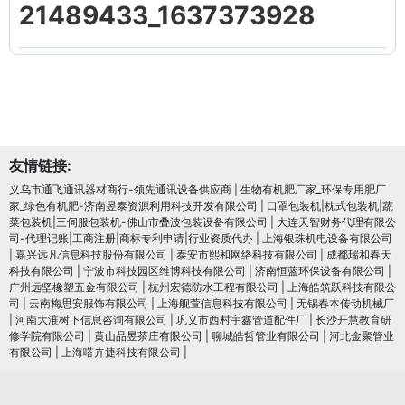
21489433_1637373928
友情链接:
义乌市通飞通讯器材商行-领先通讯设备供应商
|
生物有机肥厂家_环保专用肥厂
家_绿色有机肥-济南昱泰资源利用科技开发有限公司
|
口罩包装机|枕式包装机|蔬
菜包装机|三伺服包装机-佛山市叠波包装设备有限公司
|
大连天智财务代理有限公
司-代理记账|工商注册|商标专利申请|行业资质代办
|
上海银珠机电设备有限公司
|
嘉兴远凡信息科技股份有限公司
|
泰安市熙和网络科技有限公司
|
成都瑞和春天
科技有限公司
|
宁波市科技园区维博科技有限公司
|
济南恒蓝环保设备有限公司
|
广州远坚橡塑五金有限公司
|
杭州宏德防水工程有限公司
|
上海皓筑跃科技有限公
司
|
云南梅思安服饰有限公司
|
上海舰萱信息科技有限公司
|
无锡春本传动机械厂
|
河南大淮树下信息咨询有限公司
|
巩义市西村宇鑫管道配件厂
|
长沙开慧教育研
修学院有限公司
|
黄山品昱茶庄有限公司
|
聊城皓哲管业有限公司
|
河北金聚管业
有限公司
|
上海嗒卉捷科技有限公司
|