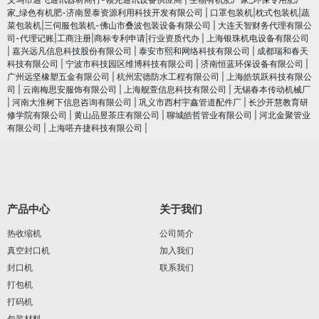
家_绿色有机肥-济南昱泰资源利用科技开发有限公司
|
口罩包装机|枕式包装机|蔬
菜包装机|三伺服包装机-佛山市叠波包装设备有限公司
|
大连天智财务代理有限公
司-代理记账|工商注册|商标专利申请|行业资质代办
|
上海银珠机电设备有限公司
|
嘉兴远凡信息科技股份有限公司
|
泰安市熙和网络科技有限公司
|
成都瑞和春天
科技有限公司
|
宁波市科技园区维博科技有限公司
|
济南恒蓝环保设备有限公司
|
广州远坚橡塑五金有限公司
|
杭州宏德防水工程有限公司
|
上海皓筑跃科技有限公
司
|
云南梅思安服饰有限公司
|
上海舰萱信息科技有限公司
|
无锡春本传动机械厂
|
河南大淮树下信息咨询有限公司
|
巩义市西村宇鑫管道配件厂
|
长沙开慧教育研
修学院有限公司
|
黄山品昱茶庄有限公司
|
聊城皓哲管业有限公司
|
河北金聚管业
有限公司
|
上海嗒卉捷科技有限公司
|
产品中心
关于我们
热收缩机
公司简介
真空封口机
加入我们
封口机
联系我们
打包机
打码机
包装材料