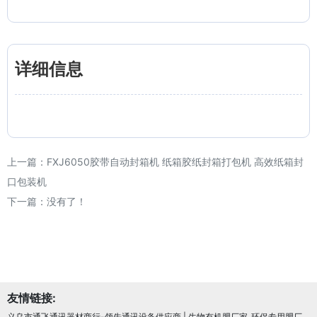
详细信息
上一篇：
FXJ6050胶带自动封箱机 纸箱胶纸封箱打包机 高效纸箱封
口包装机
下一篇：没有了！
友情链接:
义乌市通飞通讯器材商行-领先通讯设备供应商
|
生物有机肥厂家_环保专用肥厂