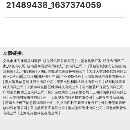
21489438_1637374059
友情链接:
义乌市通飞通讯器材商行-领先通讯设备供应商
|
生物有机肥厂家_环保专用肥厂
家_绿色有机肥-济南昱泰资源利用科技开发有限公司
|
口罩包装机|枕式包装机|蔬
菜包装机|三伺服包装机-佛山市叠波包装设备有限公司
|
大连天智财务代理有限公
司-代理记账|工商注册|商标专利申请|行业资质代办
|
上海银珠机电设备有限公司
|
嘉兴远凡信息科技股份有限公司
|
泰安市熙和网络科技有限公司
|
成都瑞和春天
科技有限公司
|
宁波市科技园区维博科技有限公司
|
济南恒蓝环保设备有限公司
|
广州远坚橡塑五金有限公司
|
杭州宏德防水工程有限公司
|
上海皓筑跃科技有限公
司
|
云南梅思安服饰有限公司
|
上海舰萱信息科技有限公司
|
无锡春本传动机械厂
|
河南大淮树下信息咨询有限公司
|
巩义市西村宇鑫管道配件厂
|
长沙开慧教育研
修学院有限公司
|
黄山品昱茶庄有限公司
|
聊城皓哲管业有限公司
|
河北金聚管业
有限公司
|
上海嗒卉捷科技有限公司
|