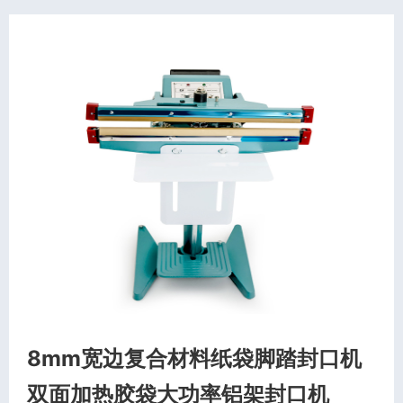
8mm宽边复合材料纸袋脚踏封口机
双面加热胶袋大功率铝架封口机