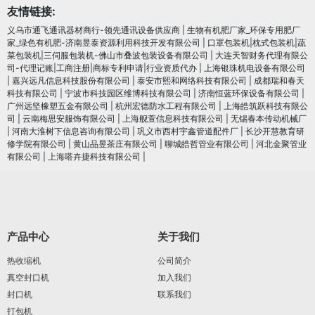
友情链接:
义乌市通飞通讯器材商行-领先通讯设备供应商
|
生物有机肥厂家_环保专用肥厂
家_绿色有机肥-济南昱泰资源利用科技开发有限公司
|
口罩包装机|枕式包装机|蔬
菜包装机|三伺服包装机-佛山市叠波包装设备有限公司
|
大连天智财务代理有限公
司-代理记账|工商注册|商标专利申请|行业资质代办
|
上海银珠机电设备有限公司
|
嘉兴远凡信息科技股份有限公司
|
泰安市熙和网络科技有限公司
|
成都瑞和春天
科技有限公司
|
宁波市科技园区维博科技有限公司
|
济南恒蓝环保设备有限公司
|
广州远坚橡塑五金有限公司
|
杭州宏德防水工程有限公司
|
上海皓筑跃科技有限公
司
|
云南梅思安服饰有限公司
|
上海舰萱信息科技有限公司
|
无锡春本传动机械厂
|
河南大淮树下信息咨询有限公司
|
巩义市西村宇鑫管道配件厂
|
长沙开慧教育研
修学院有限公司
|
黄山品昱茶庄有限公司
|
聊城皓哲管业有限公司
|
河北金聚管业
有限公司
|
上海嗒卉捷科技有限公司
|
产品中心
关于我们
热收缩机
公司简介
真空封口机
加入我们
封口机
联系我们
打包机