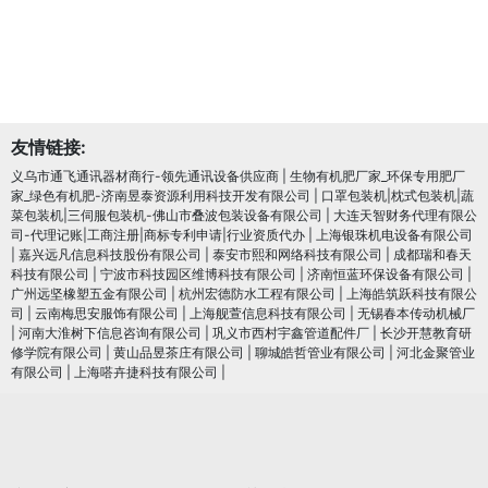
友情链接:
义乌市通飞通讯器材商行-领先通讯设备供应商
|
生物有机肥厂家_环保专用肥厂
家_绿色有机肥-济南昱泰资源利用科技开发有限公司
|
口罩包装机|枕式包装机|蔬
菜包装机|三伺服包装机-佛山市叠波包装设备有限公司
|
大连天智财务代理有限公
司-代理记账|工商注册|商标专利申请|行业资质代办
|
上海银珠机电设备有限公司
|
嘉兴远凡信息科技股份有限公司
|
泰安市熙和网络科技有限公司
|
成都瑞和春天
科技有限公司
|
宁波市科技园区维博科技有限公司
|
济南恒蓝环保设备有限公司
|
广州远坚橡塑五金有限公司
|
杭州宏德防水工程有限公司
|
上海皓筑跃科技有限公
司
|
云南梅思安服饰有限公司
|
上海舰萱信息科技有限公司
|
无锡春本传动机械厂
|
河南大淮树下信息咨询有限公司
|
巩义市西村宇鑫管道配件厂
|
长沙开慧教育研
修学院有限公司
|
黄山品昱茶庄有限公司
|
聊城皓哲管业有限公司
|
河北金聚管业
有限公司
|
上海嗒卉捷科技有限公司
|