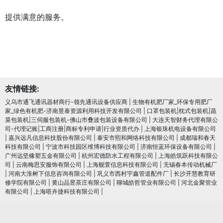
提供满意的服务。
友情链接:
义乌市通飞通讯器材商行-领先通讯设备供应商
|
生物有机肥厂家_环保专用肥厂
家_绿色有机肥-济南昱泰资源利用科技开发有限公司
|
口罩包装机|枕式包装机|蔬
菜包装机|三伺服包装机-佛山市叠波包装设备有限公司
|
大连天智财务代理有限公
司-代理记账|工商注册|商标专利申请|行业资质代办
|
上海银珠机电设备有限公司
|
嘉兴远凡信息科技股份有限公司
|
泰安市熙和网络科技有限公司
|
成都瑞和春天
科技有限公司
|
宁波市科技园区维博科技有限公司
|
济南恒蓝环保设备有限公司
|
广州远坚橡塑五金有限公司
|
杭州宏德防水工程有限公司
|
上海皓筑跃科技有限公
司
|
云南梅思安服饰有限公司
|
上海舰萱信息科技有限公司
|
无锡春本传动机械厂
|
河南大淮树下信息咨询有限公司
|
巩义市西村宇鑫管道配件厂
|
长沙开慧教育研
修学院有限公司
|
黄山品昱茶庄有限公司
|
聊城皓哲管业有限公司
|
河北金聚管业
有限公司
|
上海嗒卉捷科技有限公司
|