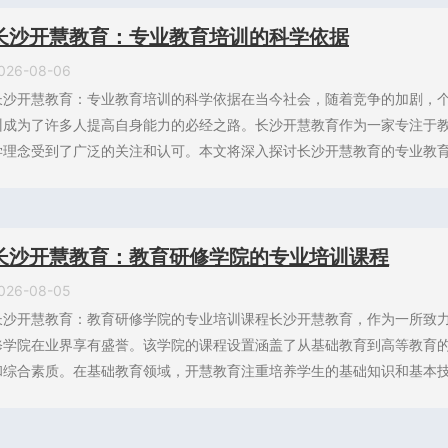
长沙开慧教育：专业教育培训的科学依据
026-08-06
长沙开慧教育：专业教育培训的科学依据在当今社会，随着竞争的加剧，
训成为了许多人提高自身能力的必经之路。长沙开慧教育作为一家专注于
学理念受到了广泛的关注和认可。本文将深入探讨长沙开慧教育的专业教育培
长沙开慧教育：教育研修学院的专业培训课程
026-08-05
长沙开慧教育：教育研修学院的专业培训课程长沙开慧教育，作为一所致
修学院在业界享有盛誉。该学院的课程设置涵盖了从基础教育到高等教育
和综合素质。在基础教育领域，开慧教育注重培养学生的基础知识和基本技能