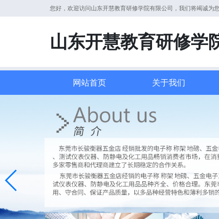
您好，欢迎访问山东开慧教育研修学院有限公司，我们将竭诚为
山东开慧教育研修学
网站首页
关于我们