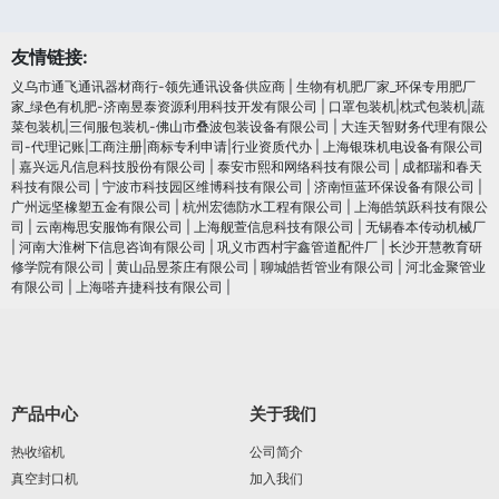
友情链接:
义乌市通飞通讯器材商行-领先通讯设备供应商
|
生物有机肥厂家_环保专用肥厂
家_绿色有机肥-济南昱泰资源利用科技开发有限公司
|
口罩包装机|枕式包装机|蔬
菜包装机|三伺服包装机-佛山市叠波包装设备有限公司
|
大连天智财务代理有限公
司-代理记账|工商注册|商标专利申请|行业资质代办
|
上海银珠机电设备有限公司
|
嘉兴远凡信息科技股份有限公司
|
泰安市熙和网络科技有限公司
|
成都瑞和春天
科技有限公司
|
宁波市科技园区维博科技有限公司
|
济南恒蓝环保设备有限公司
|
广州远坚橡塑五金有限公司
|
杭州宏德防水工程有限公司
|
上海皓筑跃科技有限公
司
|
云南梅思安服饰有限公司
|
上海舰萱信息科技有限公司
|
无锡春本传动机械厂
|
河南大淮树下信息咨询有限公司
|
巩义市西村宇鑫管道配件厂
|
长沙开慧教育研
修学院有限公司
|
黄山品昱茶庄有限公司
|
聊城皓哲管业有限公司
|
河北金聚管业
有限公司
|
上海嗒卉捷科技有限公司
|
产品中心
关于我们
热收缩机
公司简介
真空封口机
加入我们