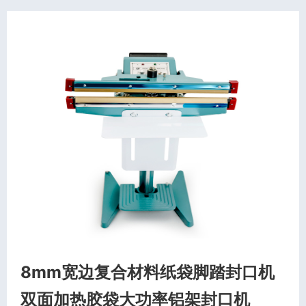
8mm宽边复合材料纸袋脚踏封口机
双面加热胶袋大功率铝架封口机