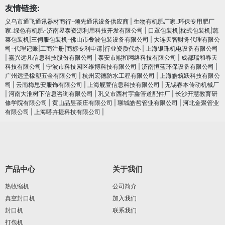
友情链接:
义乌市通飞通讯器材商行-领先通讯设备供应商
|
生物有机肥厂家_环保专用肥厂
家_绿色有机肥-济南昱泰资源利用科技开发有限公司
|
口罩包装机|枕式包装机|蔬
菜包装机|三伺服包装机-佛山市叠波包装设备有限公司
|
大连天智财务代理有限公
司-代理记账|工商注册|商标专利申请|行业资质代办
|
上海银珠机电设备有限公司
|
嘉兴远凡信息科技股份有限公司
|
泰安市熙和网络科技有限公司
|
成都瑞和春天
科技有限公司
|
宁波市科技园区维博科技有限公司
|
济南恒蓝环保设备有限公司
|
广州远坚橡塑五金有限公司
|
杭州宏德防水工程有限公司
|
上海皓筑跃科技有限公
司
|
云南梅思安服饰有限公司
|
上海舰萱信息科技有限公司
|
无锡春本传动机械厂
|
河南大淮树下信息咨询有限公司
|
巩义市西村宇鑫管道配件厂
|
长沙开慧教育研
修学院有限公司
|
黄山品昱茶庄有限公司
|
聊城皓哲管业有限公司
|
河北金聚管业
有限公司
|
上海嗒卉捷科技有限公司
|
产品中心
关于我们
热收缩机
公司简介
真空封口机
加入我们
封口机
联系我们
打包机