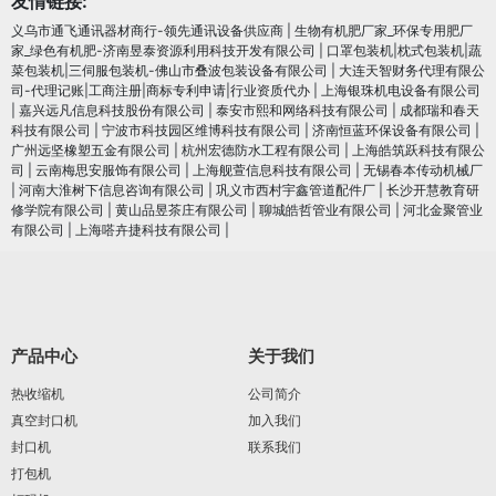
友情链接:
义乌市通飞通讯器材商行-领先通讯设备供应商
|
生物有机肥厂家_环保专用肥厂
家_绿色有机肥-济南昱泰资源利用科技开发有限公司
|
口罩包装机|枕式包装机|蔬
菜包装机|三伺服包装机-佛山市叠波包装设备有限公司
|
大连天智财务代理有限公
司-代理记账|工商注册|商标专利申请|行业资质代办
|
上海银珠机电设备有限公司
|
嘉兴远凡信息科技股份有限公司
|
泰安市熙和网络科技有限公司
|
成都瑞和春天
科技有限公司
|
宁波市科技园区维博科技有限公司
|
济南恒蓝环保设备有限公司
|
广州远坚橡塑五金有限公司
|
杭州宏德防水工程有限公司
|
上海皓筑跃科技有限公
司
|
云南梅思安服饰有限公司
|
上海舰萱信息科技有限公司
|
无锡春本传动机械厂
|
河南大淮树下信息咨询有限公司
|
巩义市西村宇鑫管道配件厂
|
长沙开慧教育研
修学院有限公司
|
黄山品昱茶庄有限公司
|
聊城皓哲管业有限公司
|
河北金聚管业
有限公司
|
上海嗒卉捷科技有限公司
|
产品中心
关于我们
热收缩机
公司简介
真空封口机
加入我们
封口机
联系我们
打包机