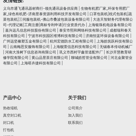
友情链接:
义乌市通飞通讯器材商行-领先通讯设备供应商
|
生物有机肥厂家_环保专用肥厂
家_绿色有机肥-济南昱泰资源利用科技开发有限公司
|
口罩包装机|枕式包装机|蔬
菜包装机|三伺服包装机-佛山市叠波包装设备有限公司
|
大连天智财务代理有限公
司-代理记账|工商注册|商标专利申请|行业资质代办
|
上海银珠机电设备有限公司
|
嘉兴远凡信息科技股份有限公司
|
泰安市熙和网络科技有限公司
|
成都瑞和春天
科技有限公司
|
宁波市科技园区维博科技有限公司
|
济南恒蓝环保设备有限公司
|
广州远坚橡塑五金有限公司
|
杭州宏德防水工程有限公司
|
上海皓筑跃科技有限公
司
|
云南梅思安服饰有限公司
|
上海舰萱信息科技有限公司
|
无锡春本传动机械厂
|
河南大淮树下信息咨询有限公司
|
巩义市西村宇鑫管道配件厂
|
长沙开慧教育研
修学院有限公司
|
黄山品昱茶庄有限公司
|
聊城皓哲管业有限公司
|
河北金聚管业
有限公司
|
上海嗒卉捷科技有限公司
|
产品中心
关于我们
热收缩机
公司简介
真空封口机
加入我们
封口机
联系我们
打包机