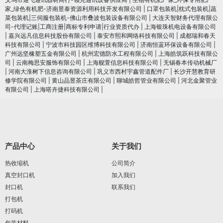
家_绿色有机肥-济南昱泰资源利用科技开发有限公司
|
口罩包装机|枕式包装机|蔬
菜包装机|三伺服包装机-佛山市叠波包装设备有限公司
|
大连天智财务代理有限公
司-代理记账|工商注册|商标专利申请|行业资质代办
|
上海银珠机电设备有限公司
|
嘉兴远凡信息科技股份有限公司
|
泰安市熙和网络科技有限公司
|
成都瑞和春天
科技有限公司
|
宁波市科技园区维博科技有限公司
|
济南恒蓝环保设备有限公司
|
广州远坚橡塑五金有限公司
|
杭州宏德防水工程有限公司
|
上海皓筑跃科技有限公
司
|
云南梅思安服饰有限公司
|
上海舰萱信息科技有限公司
|
无锡春本传动机械厂
|
河南大淮树下信息咨询有限公司
|
巩义市西村宇鑫管道配件厂
|
长沙开慧教育研
修学院有限公司
|
黄山品昱茶庄有限公司
|
聊城皓哲管业有限公司
|
河北金聚管业
有限公司
|
上海嗒卉捷科技有限公司
|
产品中心
关于我们
热收缩机
公司简介
真空封口机
加入我们
封口机
联系我们
打包机
打码机
包装材料