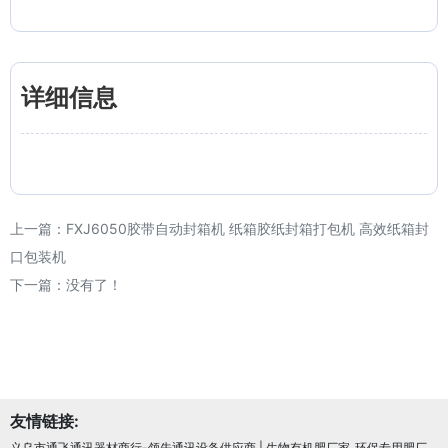
详细信息
上一篇：
FXJ6050胶带自动封箱机 纸箱胶纸封箱打包机 高效纸箱封
口包装机
下一篇：没有了！
友情链接:
义乌市通飞通讯器材商行-领先通讯设备供应商
|
生物有机肥厂家_环保专用肥厂