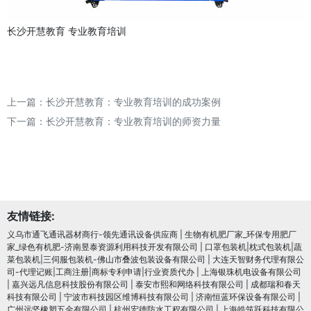
长沙开慧教育
专业教育培训
上一篇：
长沙开慧教育：专业教育培训的成功案例
下一篇：
长沙开慧教育：专业教育培训的师资力量
友情链接:
义乌市通飞通讯器材商行-领先通讯设备供应商
|
生物有机肥厂家_环保专用肥厂
家_绿色有机肥-济南昱泰资源利用科技开发有限公司
|
口罩包装机|枕式包装机|蔬
菜包装机|三伺服包装机-佛山市叠波包装设备有限公司
|
大连天智财务代理有限公
司-代理记账|工商注册|商标专利申请|行业资质代办
|
上海银珠机电设备有限公司
|
嘉兴远凡信息科技股份有限公司
|
泰安市熙和网络科技有限公司
|
成都瑞和春天
科技有限公司
|
宁波市科技园区维博科技有限公司
|
济南恒蓝环保设备有限公司
|
广州远坚橡塑五金有限公司
|
杭州宏德防水工程有限公司
|
上海皓筑跃科技有限公