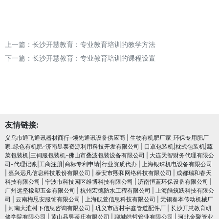
上一篇：
长沙开慧教育：专业教育培训的教学方法
下一篇：
长沙开慧教育：专业教育培训的课程设置
友情链接:
义乌市通飞通讯器材商行-领先通讯设备供应商
|
生物有机肥厂家_环保专用肥厂
家_绿色有机肥-济南昱泰资源利用科技开发有限公司
|
口罩包装机|枕式包装机|蔬
菜包装机|三伺服包装机-佛山市叠波包装设备有限公司
|
大连天智财务代理有限公
司-代理记账|工商注册|商标专利申请|行业资质代办
|
上海银珠机电设备有限公司
|
嘉兴远凡信息科技股份有限公司
|
泰安市熙和网络科技有限公司
|
成都瑞和春天
科技有限公司
|
宁波市科技园区维博科技有限公司
|
济南恒蓝环保设备有限公司
|
广州远坚橡塑五金有限公司
|
杭州宏德防水工程有限公司
|
上海皓筑跃科技有限公
司
|
云南梅思安服饰有限公司
|
上海舰萱信息科技有限公司
|
无锡春本传动机械厂
|
河南大淮树下信息咨询有限公司
|
巩义市西村宇鑫管道配件厂
|
长沙开慧教育研
修学院有限公司
|
黄山品昱茶庄有限公司
|
聊城皓哲管业有限公司
|
河北金聚管业